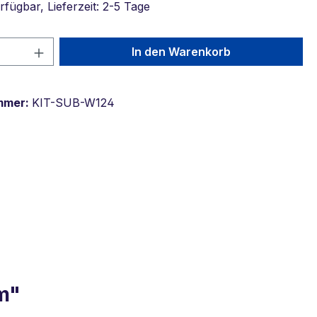
fügbar, Lieferzeit: 2-5 Tage
 Anzahl: Gib den gewünschten Wert ein 
In den Warenkorb
mmer:
KIT-SUB-W124
m"