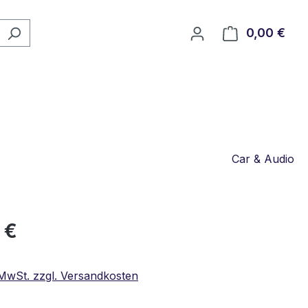
0,00 €
Ware
Car & Audio
eis:
 €
. MwSt. zzgl. Versandkosten