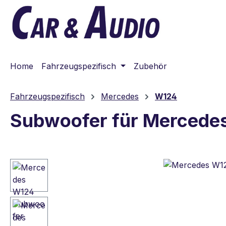
m Hauptinhalt springen
Zur Suche springen
Zur Hauptnavigation springen
Home
Fahrzeugspezifisch
Zubehör
Fahrzeugspezifisch
Mercedes
W124
Subwoofer für Mercede
Bildergalerie überspringen