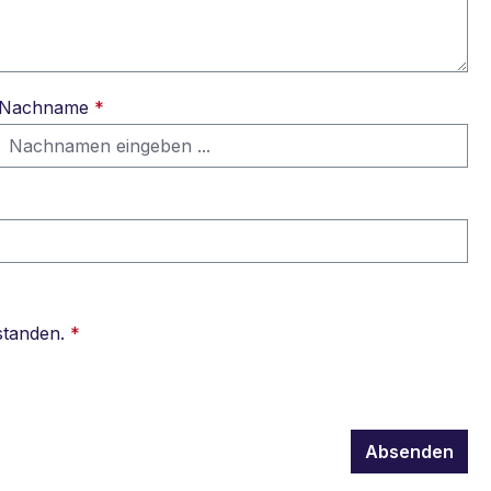
Nachname
*
standen.
*
Absenden