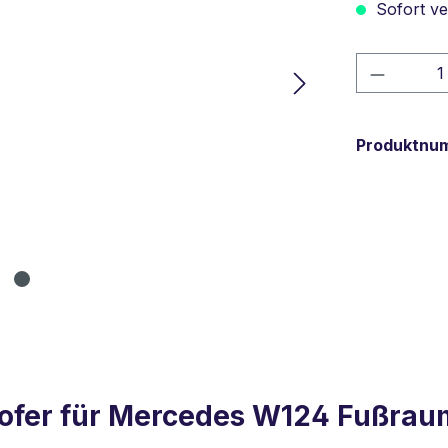
Sofort ver
Produkt
Produktnu
ofer für Mercedes W124 Fußrau