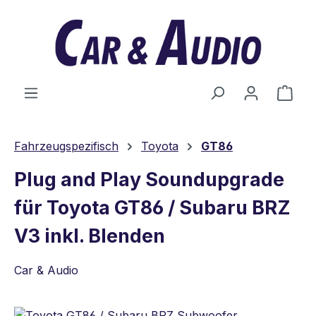
Zum Hauptinhalt springen
Ware
Fahrzeugspezifisch
Toyota
GT86
Plug and Play Soundupgrade
für Toyota GT86 / Subaru BRZ
V3 inkl. Blenden
Car & Audio
Bildergalerie überspringen