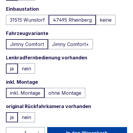
auswählen
Einbaustation
31515 Wunstorf
47495 Rheinberg
keine
auswählen
Fahrzeugvariante
Jimny Comfort
Jimny Comfort+
auswählen
Lenkradfernbedienung vorhanden
ja
nein
auswählen
inkl. Montage
inkl. Montage
ohne Montage
auswählen
original Rückfahrkamera vorhanden
ja
nein
Produkt Anzahl: Gib den gewünschten We