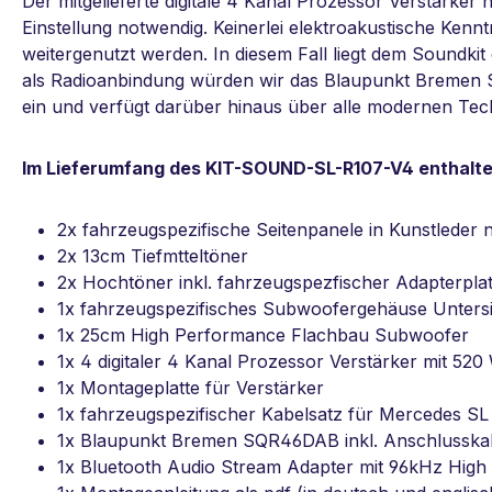
Der mitgelieferte digitale 4 Kanal Prozessor Verstärker 
Einstellung notwendig. Keinerlei elektroakustische Ken
weitergenutzt werden. In diesem Fall liegt dem Soundki
als Radioanbindung würden wir das Blaupunkt Bremen S
ein und verfügt darüber hinaus über alle modernen Tec
Im Lieferumfang des KIT-SOUND-SL-R107-V4 enthalten
2x fahrzeugspezifische Seitenpanele in Kunstleder 
2x 13cm Tiefmtteltöner
2x Hochtöner inkl. fahrzeugspezfischer Adapterplat
1x fahrzeugspezifisches Subwoofergehäuse Untersit
1x 25cm High Performance Flachbau Subwoofer
1x 4 digitaler 4 Kanal Prozessor Verstärker mit 52
1x Montageplatte für Verstärker
1x fahrzeugspezifischer Kabelsatz für Mercedes SL
1x Blaupunkt Bremen SQR46DAB inkl. Anschlusskab
1x Bluetooth Audio Stream Adapter mit 96kHz High 