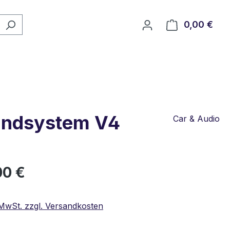
0,00 €
Ware
oundsystem V4
Car & Audio
eis:
00 €
. MwSt. zzgl. Versandkosten