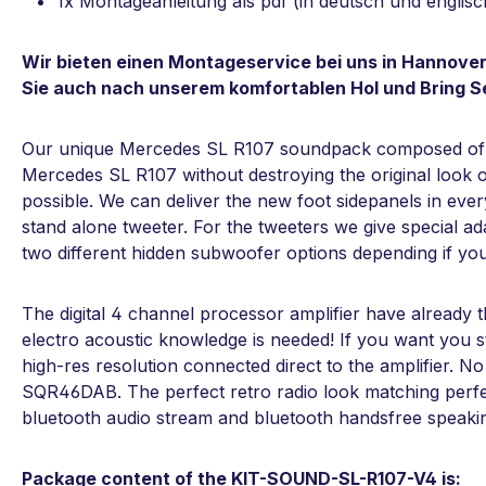
1x Montageanleitung als pdf (in deutsch und englis
Wir bieten einen Montageservice bei uns in Hannover
Sie auch nach unserem komfortablen Hol und Bring S
Our unique Mercedes SL R107 soundpack composed of ne
Mercedes SL R107 without destroying the original look o
possible. We can deliver the new foot sidepanels in ever
stand alone tweeter. For the tweeters we give special a
two different hidden subwoofer options depending if you
The digital 4 channel processor amplifier have already
electro acoustic knowledge is needed! If you want you sti
high-res resolution connected direct to the amplifier. N
SQR46DAB. The perfect retro radio look matching perfec
bluetooth audio stream and bluetooth handsfree speaki
Package content of the KIT-SOUND-SL-R107-V4 is: