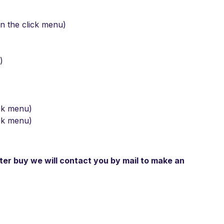
in the click menu)
)
ck menu)
ick menu)
fter buy we will contact you by mail to make an