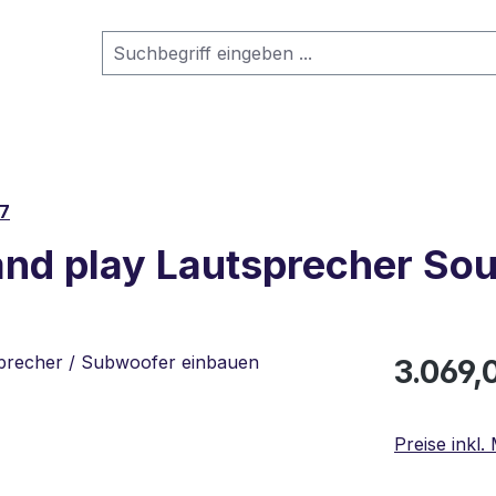
07
and play Lautsprecher S
Regulärer Pr
3.069,
Preise inkl