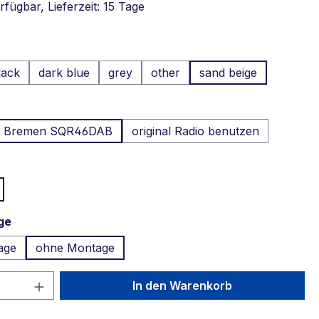
fügbar, Lieferzeit: 15 Tage
ählen
lack
dark blue
grey
other
sand beige
ählen
t Bremen SQR46DAB
original Radio benutzen
uswählen
auswählen
ge
age
ohne Montage
 Anzahl: Gib den gewünschten Wert ein 
In den Warenkorb