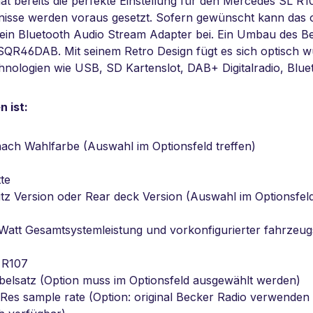
hat bereits die perfekte Einstellung für den Mercedes SL R10
ntnisse werden voraus gesetzt. Sofern gewünscht kann das
t ein Bluetooth Audio Stream Adapter bei. Ein Umbau des Be
QR46DAB. Mit seinem Retro Design fügt es sich optisch 
hnologien wie USB, SD Kartenslot, DAB+ Digitalradio, Blu
 ist:
nach Wahlfarbe (Auswahl im Optionsfeld treffen)
te
z Version oder Rear deck Version (Auswahl im Optionsfeld
0 Watt Gesamtsystemleistung und vorkonfigurierter fahrzeug
 R107
elsatz (Option muss im Optionsfeld ausgewählt werden)
Res sample rate (Option: original Becker Radio verwenden