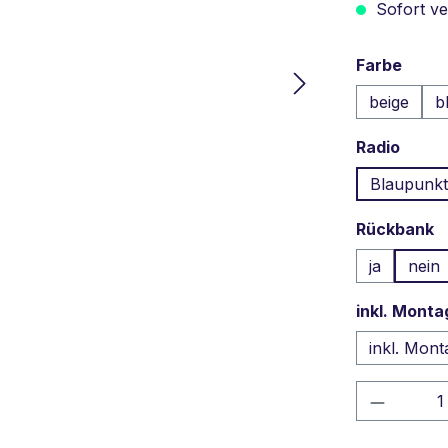
Sofort ver
ausw
Farbe
beige
b
ausw
Radio
Blaupunk
a
Rückbank
ja
nein
inkl. Monta
inkl. Mont
Produkt