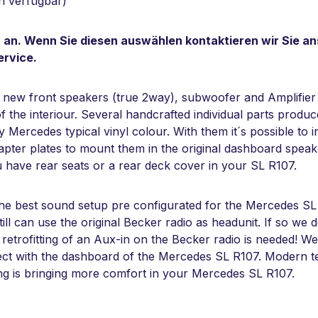
ch verfügbar)
 an. Wenn Sie diesen auswählen kontaktieren wir Sie an
ervice.
w front speakers (true 2way), subwoofer and Amplifier i
f the interiour. Several handcrafted individual parts produ
y Mercedes typical vinyl colour. With them it´s possible to
dapter plates to mount them in the original dashboard spe
 have rear seats or a rear deck cover in your SL R107.
 the best sound setup pre configurated for the Mercedes SL
ll can use the original Becker radio as headunit. If so we d
o retrofitting of an Aux-in on the Becker radio is needed! 
t with the dashboard of the Mercedes SL R107. Modern tech
ng is bringing more comfort in your Mercedes SL R107.