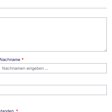
Nachname
*
standen.
*