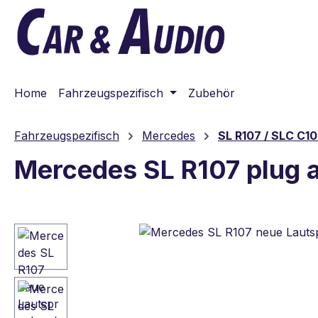
m Hauptinhalt springen
Zur Suche springen
Zur Hauptnavigation springen
Home
Fahrzeugspezifisch
Zubehör
Fahrzeugspezifisch
Mercedes
SL R107 / SLC C1
Mercedes SL R107 plug 
Bildergalerie überspringen