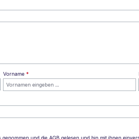
Vorname
*
s genommen und die
AGB
gelesen und bin mit ihnen einver