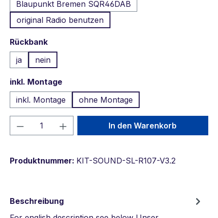
Blaupunkt Bremen SQR46DAB
original Radio benutzen
auswählen
Rückbank
ja
nein
auswählen
inkl. Montage
inkl. Montage
ohne Montage
Produkt Anzahl: Gib den gewünschten We
In den Warenkorb
Produktnummer:
KIT-SOUND-SL-R107-V3.2
Beschreibung
For english description see below Unser