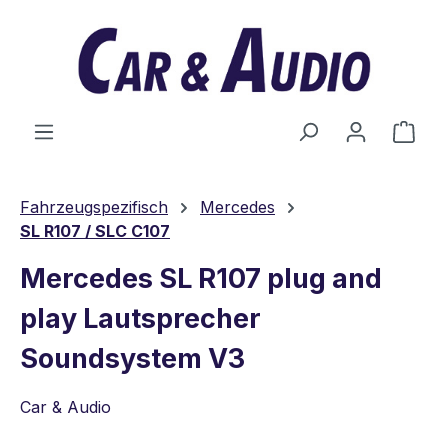
Zum Hauptinhalt springen
Ware
Fahrzeugspezifisch
Mercedes
SL R107 / SLC C107
Mercedes SL R107 plug and
play Lautsprecher
Soundsystem V3
Car & Audio