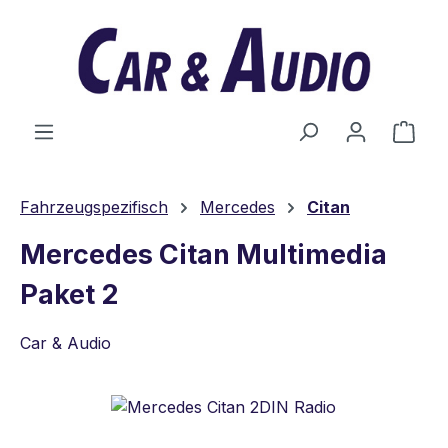
Zum Hauptinhalt springen
Ware
Fahrzeugspezifisch
Mercedes
Citan
Mercedes Citan Multimedia
Paket 2
Car & Audio
Bildergalerie überspringen